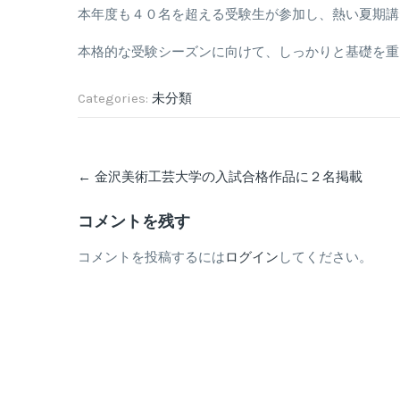
本年度も４０名を超える受験生が参加し、熱い夏期講
本格的な受験シーズンに向けて、しっかりと基礎を重
Categories:
未分類
Post
←
金沢美術工芸大学の入試合格作品に２名掲載
navigation
コメントを残す
コメントを投稿するには
ログイン
してください。